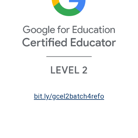
bit.ly/gcel2batch4refo